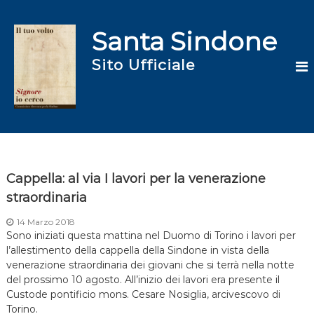
S
a
Santa Sindone
l
t
Sito Ufficiale
a
a
l
c
o
n
t
e
Cappella: al via I lavori per la venerazione
n
straordinaria
u
t
14 Marzo 2018
o
Sono iniziati questa mattina nel Duomo di Torino i lavori per
l’allestimento della cappella della Sindone in vista della
venerazione straordinaria dei giovani che si terrà nella notte
del prossimo 10 agosto. All’inizio dei lavori era presente il
Custode pontificio mons. Cesare Nosiglia, arcivescovo di
Torino.