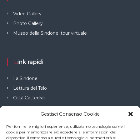
Video Gallery
Photo Gallery
Museo della Sindone: tour virtuale
Link rapidi
La Sindone
Lettura del Telo
Città Cattedrali
Gestisci Consenso Cookie
Connessioni
Per fornire le migliori esperienze, utilizziamo tecnologie come i
cookie per memorizzare e/o accedere alle informazioni del
dispositivo. Il consenso a queste tecnologie ci permetterà di