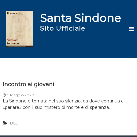
S
a
Santa Sindone
l
t
Sito Ufficiale
a
a
l
c
o
n
t
e
n
Incontro ai giovani
u
t
5 Maggio 2020
o
La Sindone è tornata nel suo silenzio, da dove continua a
«parlare» con il suo mistero di morte e di speranza.
Blog