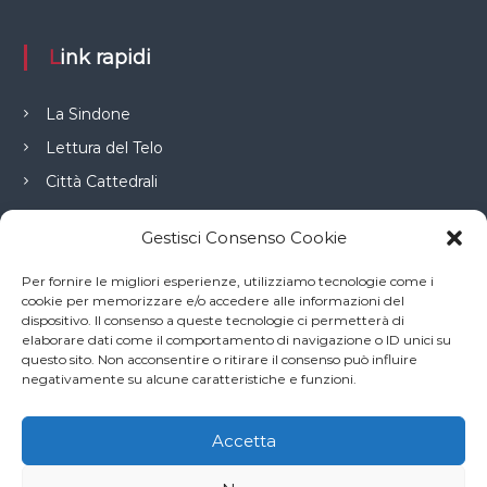
Link rapidi
La Sindone
Lettura del Telo
Città Cattedrali
Gestisci Consenso Cookie
Connessioni
Per fornire le migliori esperienze, utilizziamo tecnologie come i
cookie per memorizzare e/o accedere alle informazioni del
dispositivo. Il consenso a queste tecnologie ci permetterà di
Diocesi di Torino
elaborare dati come il comportamento di navigazione o ID unici su
questo sito. Non acconsentire o ritirare il consenso può influire
Commissione Sindone
negativamente su alcune caratteristiche e funzioni.
La Voce e il Tempo
Accetta