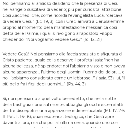
Noi pensiamo all’ansioso desiderio che la presenza di Gesù
nel Vangelo suscitava di vederlo; più per curiosità, attrazione.
Così Zaccheo, che, come ricorda l’evangelista Luca, “cercava
di vedere Gesù” (Lc. 19, 3); così i Greci arrivati a Gerusalemme
proprio al momento della manifestazione messianica così
detta delle Palme, i quali si rivolgono all’apostolo Filippo
chiedendo: “Noi vogliamo vedere Gesù” (Io. 12, 21).
Vedere Gesù! Noi pensiamo alla faccia straziata e sfigurata di
Cristo paziente, quale ce la descrive il profeta Isaia: “non ha
alcuna bellezza, nè splendore: noi l’abbiamo visto e non aveva
alcuna apparenza… l’ultimo degli uomini, l’uomo dei dolori, … e
noi l’abbiamo considerato come un lebbroso…” (Isaia, 53); lui, “il
più bello fra i figli degli uomini…” (Ps. 44, 3).
Sì, noi ripensiamo a quel volto benedetto, che nella notte
della trasfigurazione sul monte, abbaglia gli occhi esterrefatti
dei tre discepoli in una apparizione indimenticabile (Mt. 17, 2-6;
II Pet. 1, 16-18), quasi esoterica, teologica, che Gesù apre
davanti a loro, ma che poi, all’ultima cena, quando uno con