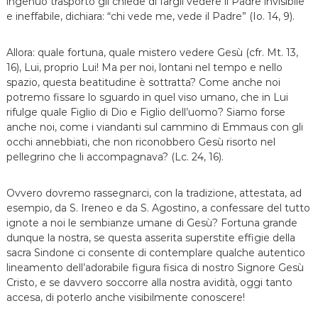
ingenuo trasporto gli chiede di fargli vedere il Padre invisibile
e ineffabile, dichiara: “chi vede me, vede il Padre” (Io. 14, 9).
Allora: quale fortuna, quale mistero vedere Gesù (cfr. Mt. 13,
16), Lui, proprio Lui! Ma per noi, lontani nel tempo e nello
spazio, questa beatitudine è sottratta? Come anche noi
potremo fissare lo sguardo in quel viso umano, che in Lui
rifulge quale Figlio di Dio e Figlio dell’uomo? Siamo forse
anche noi, come i viandanti sul cammino di Emmaus con gli
occhi annebbiati, che non riconobbero Gesù risorto nel
pellegrino che li accompagnava? (Lc. 24, 16).
Ovvero dovremo rassegnarci, con la tradizione, attestata, ad
esempio, da S. Ireneo e da S. Agostino, a confessare del tutto
ignote a noi le sembianze umane di Gesù? Fortuna grande
dunque la nostra, se questa asserita superstite effigie della
sacra Sindone ci consente di contemplare qualche autentico
lineamento dell’adorabile figura fisica di nostro Signore Gesù
Cristo, e se davvero soccorre alla nostra avidità, oggi tanto
accesa, di poterlo anche visibilmente conoscere!