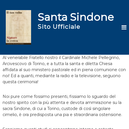
S
a
Santa Sindone
l
t
Sito Ufficiale
a
a
l
c
o
n
Al venerabile Fratello nostro il Cardinale Michele Pellegrino,
t
Arcivescovo di Torino, e a tutta la santa e diletta Chiesa
e
affidata al suo ministero pastorale ed in piena comunione con
n
noi! Ed a quanti, mediante la radio e la televisione, seguono
u
questa cerimonia!
t
o
Noi pure come fossimo presenti, fissiamo lo sguardo del
nostro spirito con la più attenta e devota ammirazione su la
sacra Sindone, di cui a Torino, custode di così singolare
cimelio, è ora predisposta una pia e straordinaria ostensione.