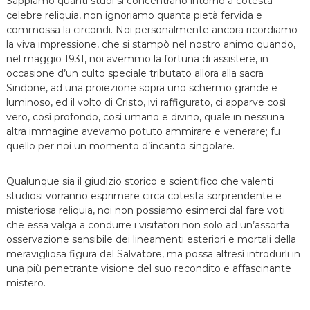
Sappiamo quanti studi si concentrano intorno a cotesta
celebre reliquia, non ignoriamo quanta pietà fervida e
commossa la circondi. Noi personalmente ancora ricordiamo
la viva impressione, che si stampò nel nostro animo quando,
nel maggio 1931, noi avemmo la fortuna di assistere, in
occasione d’un culto speciale tributato allora alla sacra
Sindone, ad una proiezione sopra uno schermo grande e
luminoso, ed il volto di Cristo, ivi raffigurato, ci apparve così
vero, così profondo, così umano e divino, quale in nessuna
altra immagine avevamo potuto ammirare e venerare; fu
quello per noi un momento d’incanto singolare.
Qualunque sia il giudizio storico e scientifico che valenti
studiosi vorranno esprimere circa cotesta sorprendente e
misteriosa reliquia, noi non possiamo esimerci dal fare voti
che essa valga a condurre i visitatori non solo ad un’assorta
osservazione sensibile dei lineamenti esteriori e mortali della
meravigliosa figura del Salvatore, ma possa altresì introdurli in
una più penetrante visione del suo recondito e affascinante
mistero.