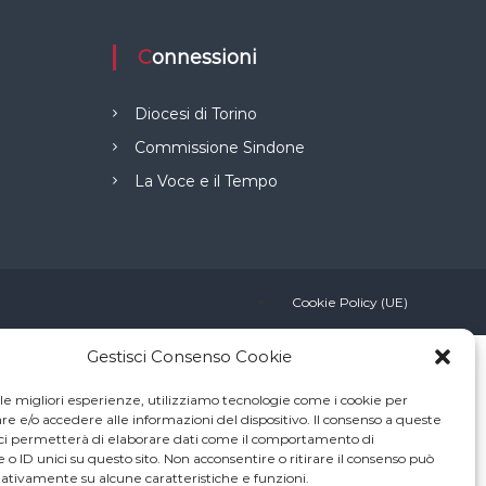
Connessioni
Diocesi di Torino
Commissione Sindone
La Voce e il Tempo
Cookie Policy (UE)
Gestisci Consenso Cookie
 le migliori esperienze, utilizziamo tecnologie come i cookie per
 e/o accedere alle informazioni del dispositivo. Il consenso a queste
ci permetterà di elaborare dati come il comportamento di
 o ID unici su questo sito. Non acconsentire o ritirare il consenso può
gativamente su alcune caratteristiche e funzioni.