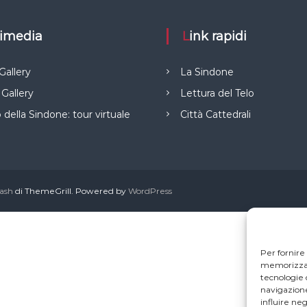
ltimedia
Link rapidi
Gallery
La Sindone
Gallery
Lettura del Telo
della Sindone: tour virtuale
Città Cattedrali
lash
di ThemeGrill. Powered by
WordPress
Per fornire
memorizzare
tecnologie 
navigazione
influire ne