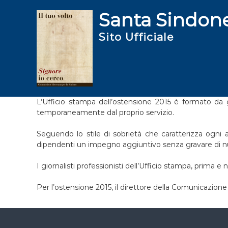
S
Santa Sindon
a
l
Sito Ufficiale
t
a
a
l
c
o
n
L’Ufficio stampa dell’ostensione 2015 è formato da gi
t
temporaneamente dal proprio servizio.
e
n
Seguendo lo stile di sobrietà che caratterizza ogni
u
dipendenti un impegno aggiuntivo senza gravare di nuo
t
o
I giornalisti professionisti dell’Ufficio stampa, prima e 
Per l’ostensione 2015, il direttore della Comunicazion