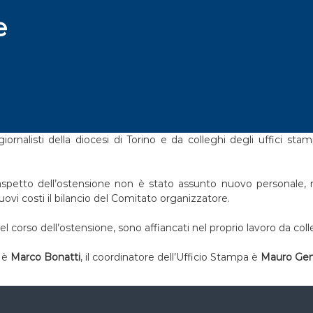
e
ornalisti della diocesi di Torino e da colleghi degli uffici st
 aspetto dell’ostensione non è stato assunto nuovo personale,
vi costi il bilancio del Comitato organizzatore.
nel corso dell’ostensione, sono affiancati nel proprio lavoro da colle
e è
Marco Bonatti
, il coordinatore dell’Ufficio Stampa è
Mauro Gen