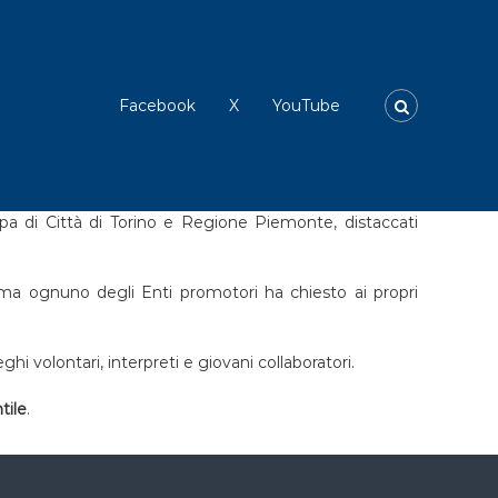
Facebook
X
YouTube
ampa di Città di Torino e Regione Piemonte, distaccati
 ma ognuno degli Enti promotori ha chiesto ai propri
ghi volontari, interpreti e giovani collaboratori.
tile
.