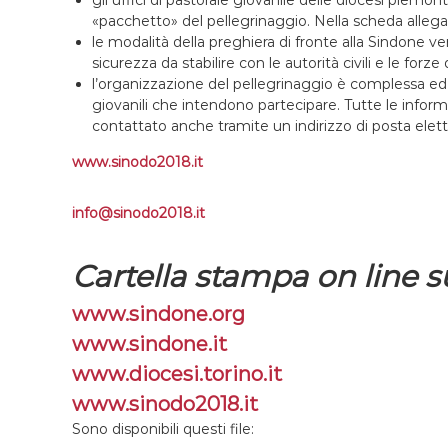
gli uffici di pastorale giovanile delle diocesi piemon
«pacchetto» del pellegrinaggio. Nella scheda allegata
le modalità della preghiera di fronte alla Sindone v
sicurezza da stabilire con le autorità civili e le forze 
l’organizzazione del pellegrinaggio è complessa ed 
giovanili che intendono partecipare. Tutte le inform
contattato anche tramite un indirizzo di posta elett
www.sinodo2018.it
info@sinodo2018.it
Cartella stampa on line su
www.sindone.org
www.sindone.it
www.diocesi.torino.it
www.sinodo2018.it
Sono disponibili questi file: