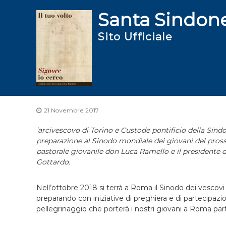
S
Santa Sindon
a
l
Sito Ufficiale
t
a
a
l
c
o
n
t
21 Novembre 2017
e
’arcivescovo di Torino e Custode pontificio della Sind
n
preparazione al Sinodo mondiale dei giovani del prossi
u
pastorale giovanile don Luca Ramello e il presidente
t
Gottardo.
o
Nell’ottobre 2018 si terrà a Roma il Sinodo dei vescovi 
preparando con iniziative di preghiera e di partecipazi
pellegrinaggio che porterà i nostri giovani a Roma part