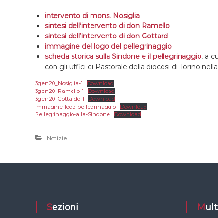
intervento di mons. Nosiglia
sintesi dell’intervento di don Ramello
sintesi dell’intervento di don Gottard
immagine del logo del pellegrinaggio
scheda storica sulla Sindone e il pellegrinaggio
, a c
con gli uffici di Pastorale della diocesi di Torino nel
3gen20_Nosiglia-1
Download
3gen20_Ramello-1
Download
3gen20_Gottardo-1
Download
Immagine-logo-pellegrinaggio
Download
Pellegrinaggio-alla-Sindone
Download
Notizie
Sezioni
Mu