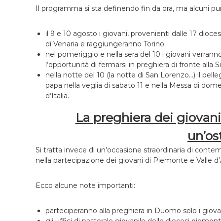
Il programma si sta definendo fin da ora, ma alcuni pun
il 9 e 10 agosto i giovani, provenienti dalle 17 dioc
di Venaria e raggiungeranno Torino;
nel pomeriggio e nella sera del 10 i giovani verranno
l’opportunità di fermarsi in preghiera di fronte alla 
nella notte del 10 (la notte di San Lorenzo…) il pel
papa nella veglia di sabato 11 e nella Messa di dome
d’Italia.
La preghiera dei giovani
un’os
Si tratta invece di un’occasione straordinaria di cont
nella partecipazione dei giovani di Piemonte e Valle d’
Ecco alcune note importanti:
parteciperanno alla preghiera in Duomo solo i gio