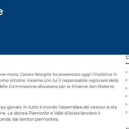
e
C
one mons. Cesare Nosiglia ha presentato oggi l’iniziativa in
mo ottobre. Insieme con lui il responsabile regionale della
 della Commissione diocesana per la Sindone don Roberto
sui giovani. In tutto il mondo l’assemblea dei vescovi si sta
one. Le diocesi Piemonte e Valle d’Aosta lanciano il
endo dai territori piemontesi.