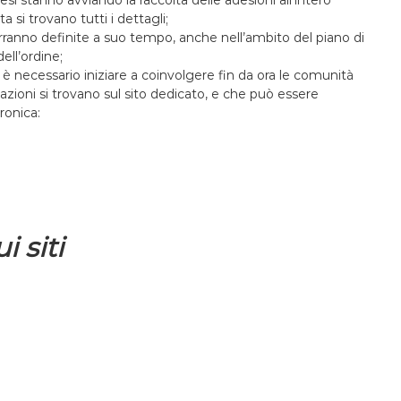
tesi stanno avviando la raccolta delle adesioni all’intero
 si trovano tutti i dettagli;
erranno definite a suo tempo, anche nell’ambito del piano di
dell’ordine;
è necessario iniziare a coinvolgere fin da ora le comunità
azioni si trovano sul sito dedicato, e che può essere
ronica:
i siti