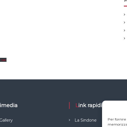
M
load
ltimedia
Link rapidi
Per fornire
Gallery
La Sindone
memorizzare