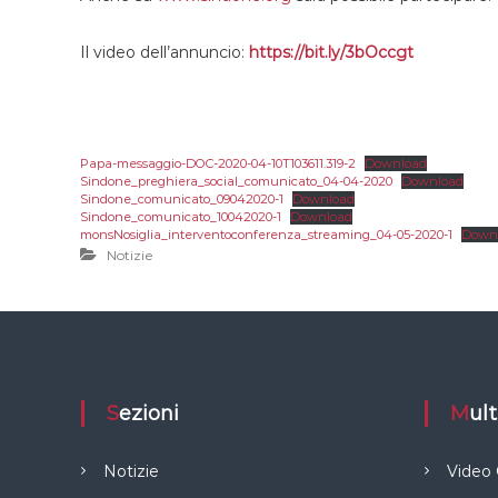
Il video dell’annuncio:
https://bit.ly/3bOccgt
Papa-messaggio-DOC-2020-04-10T103611.319-2
Download
Sindone_preghiera_social_comunicato_04-04-2020
Download
Sindone_comunicato_09042020-1
Download
Sindone_comunicato_10042020-1
Download
monsNosiglia_interventoconferenza_streaming_04-05-2020-1
Down
Notizie
Sezioni
Mu
Notizie
Video 