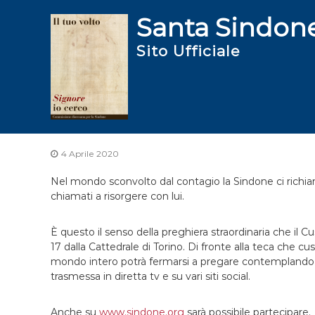
S
Santa Sindon
a
l
Sito Ufficiale
t
a
a
l
c
o
n
t
4 Aprile 2020
e
Nel mondo sconvolto dal contagio la Sindone ci richiam
n
chiamati a risorgere con lui.
u
t
o
È questo il senso della preghiera straordinaria che il C
17 dalla Cattedrale di Torino. Di fronte alla teca che cus
mondo intero potrà fermarsi a pregare contemplando l’
trasmessa in diretta tv e su vari siti social.
Anche su
www.sindone.org
sarà possibile partecipare.