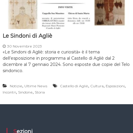
Le Sindoni di Agliè
30 Novembre 2023
«Le Sindoni di Agliè: storia e curiosità» è il tema
dell’esposizione in programma al Castello di Agliè dal 2
dicembre al 7 gennaio 2024. Sono esposte due copie del Telo
sindonico.
,
,
,
,
Notizie
Ultime News
Castello di Agliè
Cultura
Esposizioni
,
,
Incontri
Sindone
Storia
Sezioni