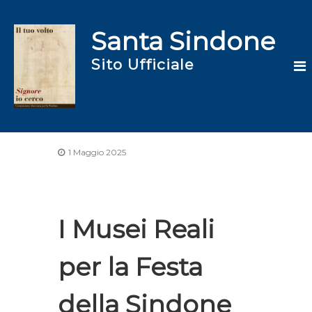
S
a
Santa Sindone
l
t
Sito Ufficiale
a
a
l
c
o
n
t
1 Maggio 2025
e
n
u
t
I Musei Reali
o
per la Festa
della Sindone