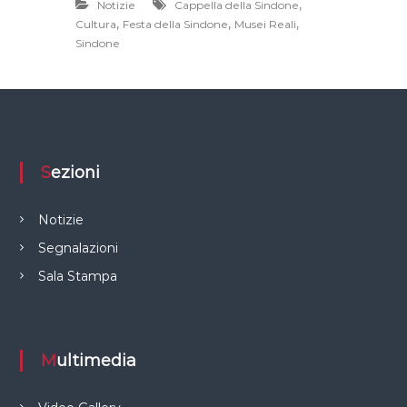
,
Notizie
Cappella della Sindone
,
,
,
Cultura
Festa della Sindone
Musei Reali
Sindone
Sezioni
Notizie
Segnalazioni
Sala Stampa
Multimedia