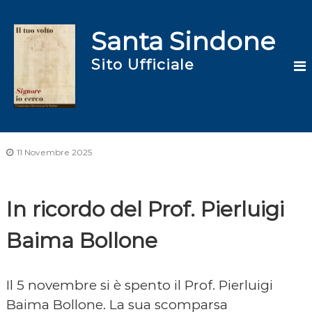
S
a
Santa Sindone
l
t
Sito Ufficiale
a
a
l
c
o
n
t
11 Novembre 2025
e
n
u
In ricordo del Prof. Pierluigi
t
o
Baima Bollone
Il 5 novembre si è spento il Prof. Pierluigi
Baima Bollone. La sua scomparsa