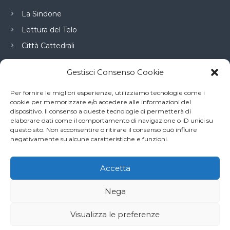
La Sindone
Lettura del Telo
Città Cattedrali
Gestisci Consenso Cookie
Connessioni
Per fornire le migliori esperienze, utilizziamo tecnologie come i
cookie per memorizzare e/o accedere alle informazioni del
dispositivo. Il consenso a queste tecnologie ci permetterà di
Diocesi di Torino
elaborare dati come il comportamento di navigazione o ID unici su
questo sito. Non acconsentire o ritirare il consenso può influire
Commissione Sindone
negativamente su alcune caratteristiche e funzioni.
La Voce e il Tempo
Accetta
Nega
Copyright © 2026
Santa Sindone
Tutti i diritti riservati. Tema:
Flash
di
Visualizza le preferenze
ThemeGrill. Powered by
WordPress