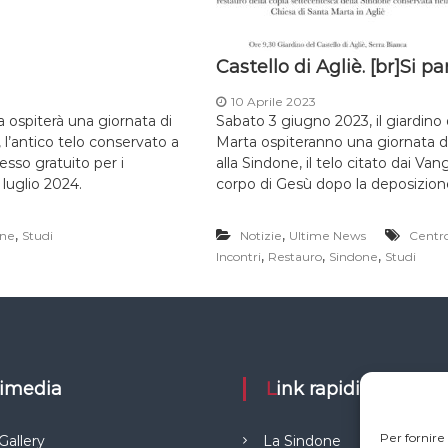
Castello di Agliè. [br]Si p
10 Aprile 2023
a ospiterà una giornata di
Sabato 3 giugno 2023, il giardino d
 l’antico telo conservato a
Marta ospiteranno una giornata di
esso gratuito per i
alla Sindone, il telo citato dai Va
 luglio 2024.
corpo di Gesù dopo la deposizione
,
,
one
Studi
Notizie
Ultime News
Centro
,
,
,
Incontri
Restauro
Sindone
Studi
ltimedia
Link rapidi
Per fornire
Gallery
La Sindone