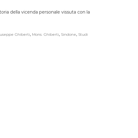
oria della vicenda personale vissuta con la
,
,
,
useppe Ghiberti
Mons. Ghiberti
Sindone
Studi