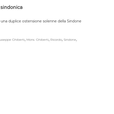
 sindonica
 a una duplice ostensione solenne della Sindone
,
,
,
,
useppe Ghiberti
Mons. Ghiberti
Ricordo
Sindone