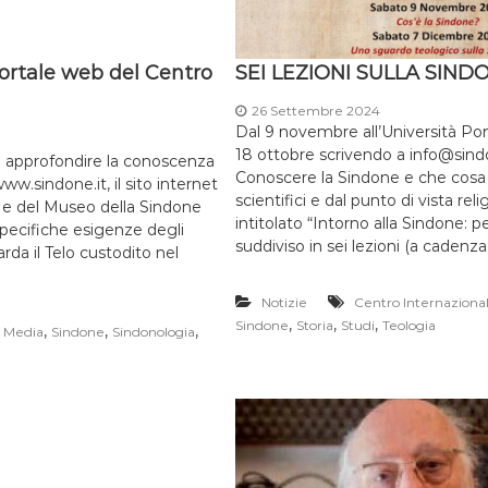
portale web del Centro
SEI LEZIONI SULLA SIND
26 Settembre 2024
Dal 9 novembre all’Università Ponti
18 ottobre scrivendo a info@sindo
o approfondire la conoscenza
Conoscere la Sindone e che cosa ra
ww.sindone.it, il sito internet
scientifici e dal punto di vista re
) e del Museo della Sindone
intitolato “Intorno alla Sindone: pe
 specifiche esigenze degli
suddiviso in sei lezioni (a cadenz
uarda il Telo custodito nel
Notizie
Centro Internazional
,
,
,
Sindone
Storia
Studi
Teologia
,
,
,
,
Media
Sindone
Sindonologia