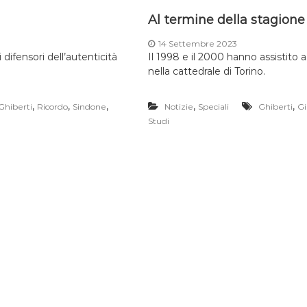
Al termine della stagione
14 Settembre 2023
difensori dell’autenticità
Il 1998 e il 2000 hanno assistito
nella cattedrale di Torino.
,
,
,
,
,
Ghiberti
Ricordo
Sindone
Notizie
Speciali
Ghiberti
Gi
Studi