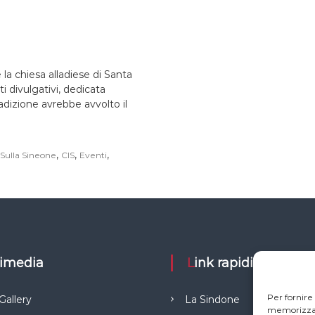
 la chiesa alladiese di Santa
 divulgativi, dedicata
radizione avrebbe avvolto il
,
,
,
 Sulla Sineone
CIS
Eventi
ltimedia
Link rapidi
Per fornire
Gallery
La Sindone
memorizzare