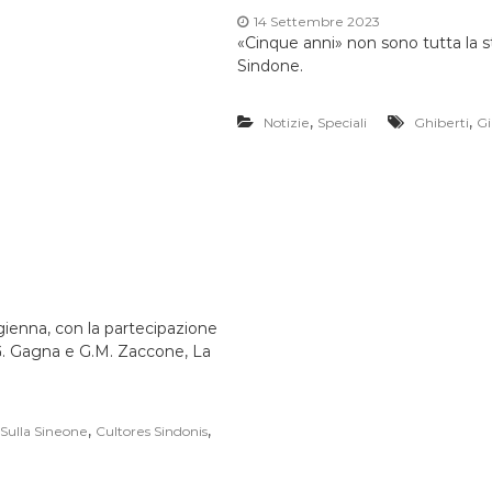
14 Settembre 2023
«Cinque anni» non sono tutta la st
Sindone.
,
,
Notizie
Speciali
Ghiberti
Gi
gienna, con la partecipazione
 G. Gagna e G.M. Zaccone, La
,
,
 Sulla Sineone
Cultores Sindonis