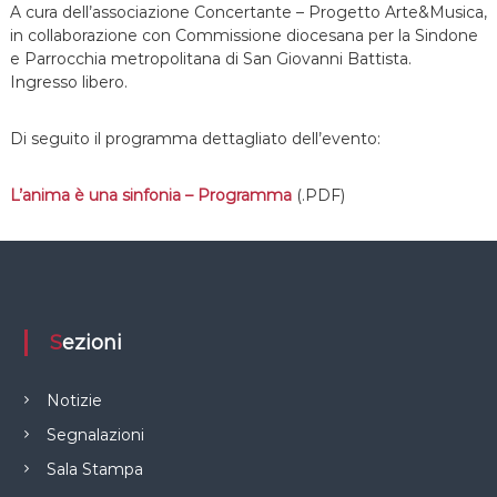
A cura dell’associazione Concertante – Progetto Arte&Musica,
in collaborazione con Commissione diocesana per la Sindone
e Parrocchia metropolitana di San Giovanni Battista.
Ingresso libero.
Di seguito il programma dettagliato dell’evento:
L’anima è una sinfonia – Programma
(.PDF)
Sezioni
Notizie
Segnalazioni
Sala Stampa