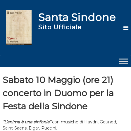
S
a
Santa Sindone
l
t
Sito Ufficiale
a
a
l
c
o
n
t
e
n
Sabato 10 Maggio (ore 21)
u
t
concerto in Duomo per la
o
Festa della Sindone
“L’anima è una sinfonia”
con musiche di Haydn, Gounod,
Saint-Saens, Elgar, Puccini.