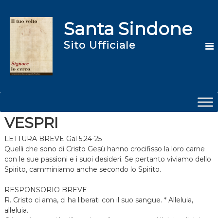
S
a
Santa Sindone
l
t
Sito Ufficiale
a
a
l
c
o
n
t
e
VESPRI
n
u
LETTURA BREVE Gal 5,24-25
t
Quelli che sono di Cristo Gesù hanno crocifisso la loro carne
o
con le sue passioni e i suoi desideri. Se pertanto viviamo dello
Spirito, camminiamo anche secondo lo Spirito.
RESPONSORIO BREVE
R. Cristo ci ama, ci ha liberati con il suo sangue. * Alleluia,
alleluia.