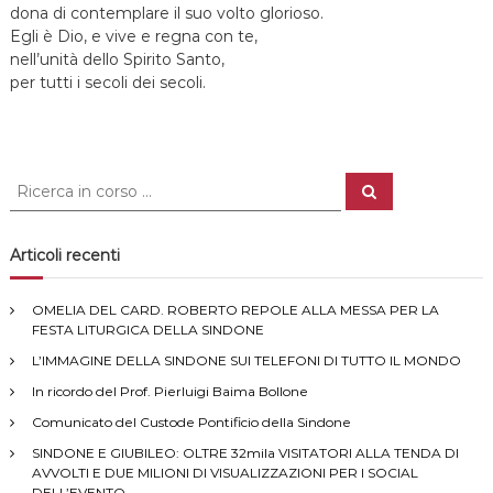
dona di contemplare il suo volto glorioso.
Egli è Dio, e vive e regna con te,
nell’unità dello Spirito Santo,
per tutti i secoli dei secoli.
C
C
e
e
r
r
c
a
c
Articoli recenti
a
:
OMELIA DEL CARD. ROBERTO REPOLE ALLA MESSA PER LA
FESTA LITURGICA DELLA SINDONE
L’IMMAGINE DELLA SINDONE SUI TELEFONI DI TUTTO IL MONDO
In ricordo del Prof. Pierluigi Baima Bollone
Comunicato del Custode Pontificio della Sindone
SINDONE E GIUBILEO: OLTRE 32mila VISITATORI ALLA TENDA DI
AVVOLTI E DUE MILIONI DI VISUALIZZAZIONI PER I SOCIAL
DELL’EVENTO