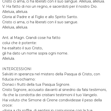
Cristo ci ama, ci ha liberati con il suo sangue. Alleluia, alleluia.
V. Ha fatto di noi un regno, e sacerdoti per il nostro Dio.
Alleluia, alleluia.
Gloria al Padre e al Figlio e allo Spirito Santo.
Cristo ci ama, ci ha liberati con il suo sangue.
Alleluia, alleluia.
Ant. al Magn. Grandi cose ha fatto
colui che è potente:
ha esaltato il suo Cristo,
gli ha dato un nome sopra ogni nome.
Allelula.
INTERCESSIONI
Salvàti in speranza nel mistero della Pasqua di Cristo, con
fiducia invochiamo:
Donaci i frutti della tua Pasqua Signore.
Cristo Signore, accusato davanti al sinedrio da falsi testimoni,
-fa che la condotta dei cristiani testimoni il tuo Vangelo.
Hai voluto che Simone di Cirene condividesse il peso della
croce:
-dona a chi soffre, di sentirsi in comunione con la tua